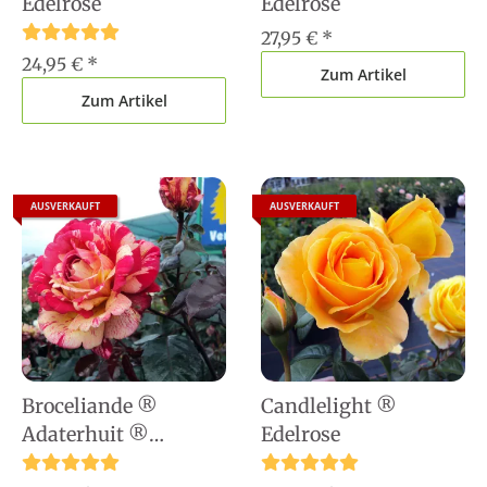
Edelrose
Edelrose
27,95 €
*
24,95 €
*
Zum Artikel
Zum Artikel
AUSVERKAUFT
AUSVERKAUFT
Broceliande ®
Candlelight ®
Adaterhuit ®
Edelrose
Edelrose