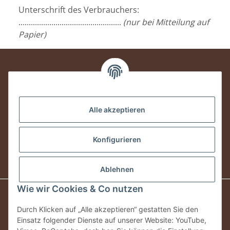
Untersch
rift des Verbrauchers:
..................................................
(nur bei Mitteilung auf
Papier)
Informationen
Alle akzeptieren
Rechtliches
Konfigurieren
Vertrag widerrufen
Ablehnen
Wie wir Cookies & Co nutzen
* Alle Preise inkl. gesetzlicher USt., zzgl.
Versand
Durch Klicken auf „Alle akzeptieren“ gestatten Sie den
Lieferzeitangabe gilt nur für vorrätige Artikel und für
Einsatz folgender Dienste auf unserer Website: YouTube,
Paketversand innerhalb Deutschland, Speditionsversand