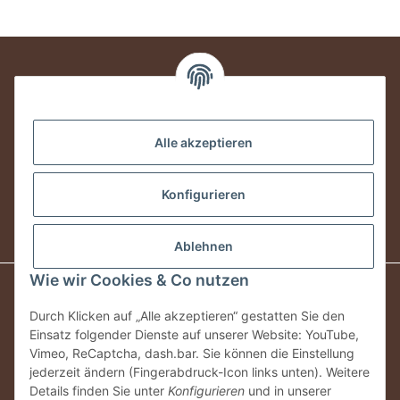
Informationen
Alle akzeptieren
Rechtliches
Konfigurieren
Vertrag widerrufen
Ablehnen
Wie wir Cookies & Co nutzen
* Alle Preise inkl. gesetzlicher USt., zzgl.
Versand
Durch Klicken auf „Alle akzeptieren“ gestatten Sie den
Lieferzeitangabe gilt nur für vorrätige Artikel und für
Einsatz folgender Dienste auf unserer Website: YouTube,
Paketversand innerhalb Deutschland, Speditionsversand
Vimeo, ReCaptcha, dash.bar. Sie können die Einstellung
abweichend. Die Lieferung kann sich verzögern durch
jederzeit ändern (Fingerabdruck-Icon links unten). Weitere
Feiertage, extreme Witterung und saisonale Spitzenzeiten
Details finden Sie unter
Konfigurieren
und in unserer