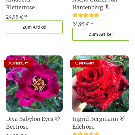
Kletterrose
Hardenberg ®
Strauchrose
24,95 €
*
24,95 €
*
Zum Artikel
Zum Artikel
AUSVERKAUFT
AUSVERKAUFT
Diva Babylon Eyes ®
Ingrid Bergmann ®
Beetrose
Edelrose